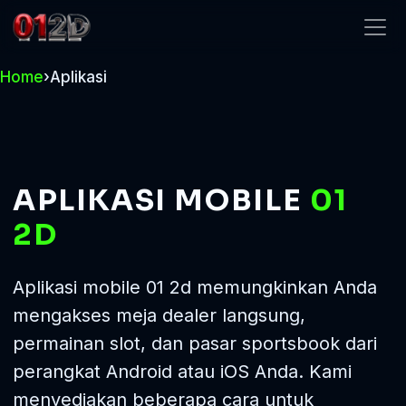
01 2d
Home
›
Aplikasi
APLIKASI MOBILE
01
2D
Aplikasi mobile 01 2d memungkinkan Anda
mengakses meja dealer langsung,
permainan slot, dan pasar sportsbook dari
perangkat Android atau iOS Anda. Kami
menyediakan beberapa cara untuk