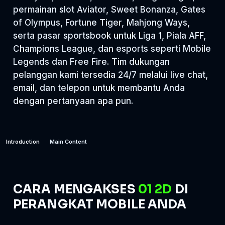
permainan slot Aviator, Sweet Bonanza, Gates
of Olympus, Fortune Tiger, Mahjong Ways,
serta pasar sportsbook untuk Liga 1, Piala AFF,
Champions League, dan esports seperti Mobile
Legends dan Free Fire. Tim dukungan
pelanggan kami tersedia 24/7 melalui live chat,
email, dan telepon untuk membantu Anda
dengan pertanyaan apa pun.
Introduction
Main Content
CARA MENGAKSES
01 2D
DI
PERANGKAT MOBILE ANDA