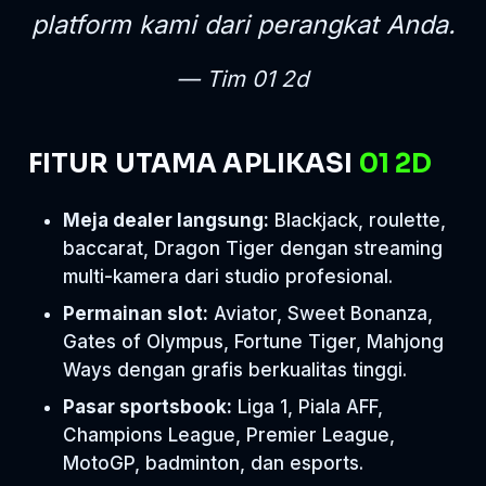
platform kami dari perangkat Anda.
Tim 01 2d
FITUR UTAMA APLIKASI
01 2D
Meja dealer langsung:
Blackjack, roulette,
baccarat, Dragon Tiger dengan streaming
multi-kamera dari studio profesional.
Permainan slot:
Aviator, Sweet Bonanza,
Gates of Olympus, Fortune Tiger, Mahjong
Ways dengan grafis berkualitas tinggi.
Pasar sportsbook:
Liga 1, Piala AFF,
Champions League, Premier League,
MotoGP, badminton, dan esports.