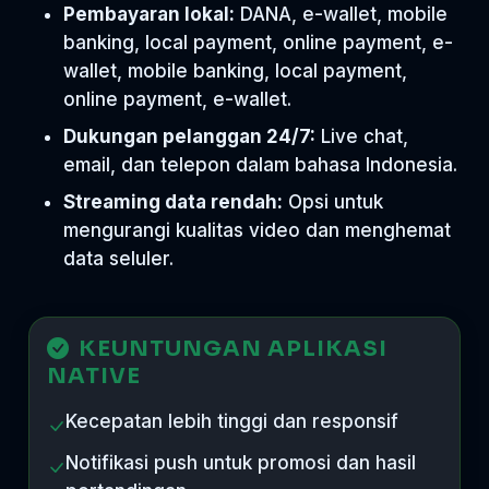
Pembayaran lokal:
DANA, e-wallet, mobile
banking, local payment, online payment, e-
wallet, mobile banking, local payment,
online payment, e-wallet.
Dukungan pelanggan 24/7:
Live chat,
email, dan telepon dalam bahasa Indonesia.
Streaming data rendah:
Opsi untuk
mengurangi kualitas video dan menghemat
data seluler.
KEUNTUNGAN APLIKASI
NATIVE
Kecepatan lebih tinggi dan responsif
Notifikasi push untuk promosi dan hasil