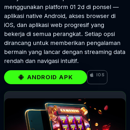
menggunakan platform 01 2d di ponsel —
aplikasi native Android, akses browser di
iOS, dan aplikasi web progresif yang
bekerja di semua perangkat. Setiap opsi
dirancang untuk memberikan pengalaman
bermain yang lancar dengan streaming data
rendah dan navigasi intuitif.
IOS
ANDROID APK