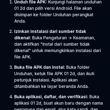
Unduh file APK:
Kunjungi halaman unduhan
01 2d dan pilih versi Android. File akan
disimpan ke folder Unduhan perangkat
Anda.
Izinkan instalasi dari sumber tidak
dikenal:
Buka Pengaturan → Keamanan,
dan aktifkan "Instal dari sumber tidak
dikenal" untuk memungkinkan instalasi dari
file APK.
Buka file APK dan instal:
Buka folder
Unduhan, ketuk file APK 01 2d, dan ikuti
petunjuk instalasi. Aplikasi akan
ditambahkan ke layar beranda Anda.
Buka aplikasi, daftar, dan verifikasi:
Buka
aplikasi 01 2d, buat akun baru dengan nama
pengguna dan email, atur kata sandi, dan